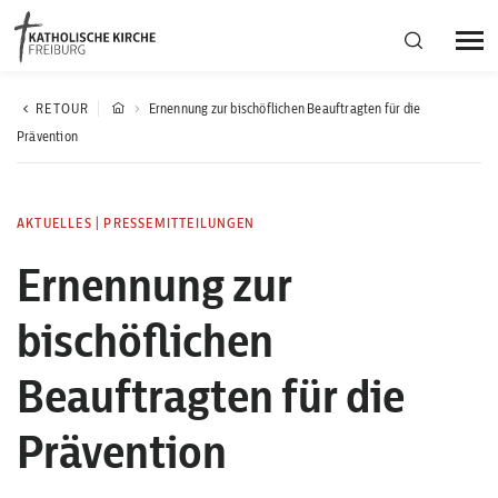
Bistumsregion Deutschfreiburg
RETOUR
Ernennung zur bischöflichen Beauftragten für die
Prävention
Fachstellen
AKTUELLES
|
PRESSEMITTEILUNGEN
Kirchliches Leben
Ernennung zur
bischöflichen
Kantonale Körperschaft
Beauftragten für die
Aktuelles
Prävention