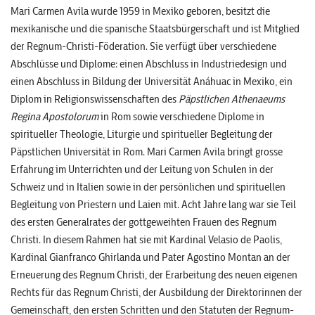
Mari Carmen Avila wurde 1959 in Mexiko geboren, besitzt die
mexikanische und die spanische Staatsbürgerschaft und ist Mitglied
der Regnum-Christi-Föderation. Sie verfügt über verschiedene
Abschlüsse und Diplome: einen Abschluss in Industriedesign und
einen Abschluss in Bildung der Universität Anáhuac in Mexiko, ein
Diplom in Religionswissenschaften des
Päpstlichen Athenaeums
Regina Apostolorum
in Rom sowie verschiedene Diplome in
spiritueller Theologie, Liturgie und spiritueller Begleitung der
Päpstlichen Universität in Rom. Mari Carmen Avila bringt grosse
Erfahrung im Unterrichten und der Leitung von Schulen in der
Schweiz und in Italien sowie in der persönlichen und spirituellen
Begleitung von Priestern und Laien mit. Acht Jahre lang war sie Teil
des ersten Generalrates der gottgeweihten Frauen des Regnum
Christi. In diesem Rahmen hat sie mit Kardinal Velasio de Paolis,
Kardinal Gianfranco Ghirlanda und Pater Agostino Montan an der
Erneuerung des Regnum Christi, der Erarbeitung des neuen eigenen
Rechts für das Regnum Christi, der Ausbildung der Direktorinnen der
Gemeinschaft, den ersten Schritten und den Statuten der Regnum-