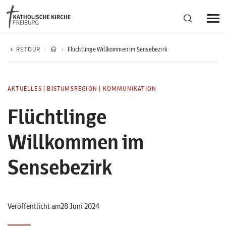
Bistumsregion Deutschfreiburg
RETOUR
Flüchtlinge Willkommen im Sensebezirk
Fachstellen
AKTUELLES
|
BISTUMSREGION
|
KOMMUNIKATION
Flüchtlinge
Kirchliches Leben
Willkommen im
Kantonale Körperschaft
Sensebezirk
Aktuelles
Veröffentlicht am28 Juni 2024