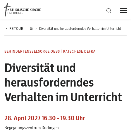
Bistumsregion Deutschfreiburg
RETOUR
Diversität und herausforderndes Verhalten im Unterricht
Fachstellen
BEHINDERTENSEELSORGE OEBS
|
KATECHESE DEFKA
Diversität und
Kirchliches Leben
herausforderndes
Kantonale Körperschaft
Verhalten im Unterricht
Aktuelles
28. April 2027 16.30 - 19.30 Uhr
Begegnungszentrum Düdingen