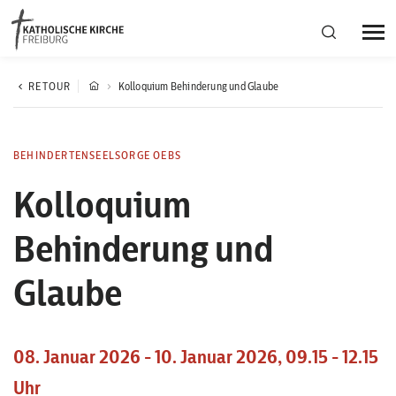
Bistumsregion Deutschfreiburg
RETOUR
Kolloquium Behinderung und Glaube
Fachstellen
BEHINDERTENSEELSORGE OEBS
Kolloquium
Kirchliches Leben
Behinderung und
Kantonale Körperschaft
Glaube
Aktuelles
08. Januar 2026 - 10. Januar 2026, 09.15 - 12.15
Uhr