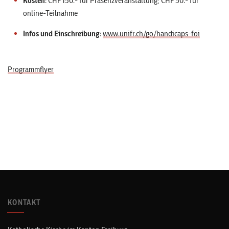
Kosten
: CHF 150.- für Präsenzveranstaltung; CHF 50.- für
online-Teilnahme
Infos und Einschreibung
:
www.unifr.ch/go/handicaps-foi
Programmflyer
KONTAKT