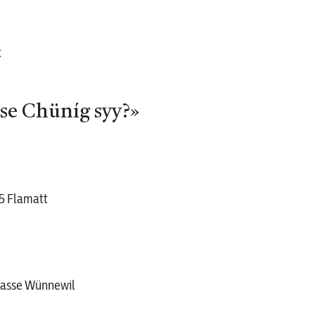
t
se Chüníg syy?»
75 Flamatt
Klasse Wünnewil