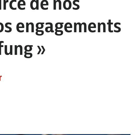
urce de nos
nos engagements
fung »
r