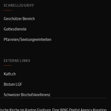
SCHNELLZUGRIFF
Geschützer Bereich
Gottesdienste
Pfarreien/Seelsorgeeinheiten
EXTERNE LINKS
Kath.ch
Bistum LGF
Schweizer Bischofskonferenz
ische Kirche im Kanton Freiburg. Eine
WNG Digital Agency
Kreation