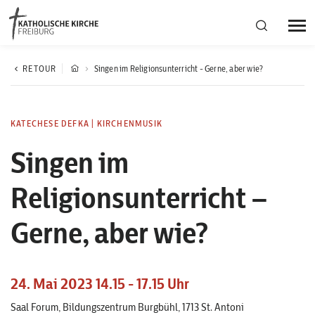
Bistumsregion Deutschfreiburg
RETOUR
Singen im Religionsunterricht - Gerne, aber wie?
Fachstellen
KATECHESE DEFKA
|
KIRCHENMUSIK
Singen im
Kirchliches Leben
Religionsunterricht –
Kantonale Körperschaft
Gerne, aber wie?
Aktuelles
24. Mai 2023 14.15 - 17.15 Uhr
Saal Forum, Bildungszentrum Burgbühl, 1713 St. Antoni