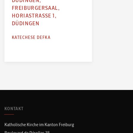
DÜDINGEN,
FREIBURGERSAAL,
HORIASTRASSE 1,
DÜDINGEN
KATECHESE DEFKA
KONTAKT
Katholische Kirche im Kanton Freiburg
Boulevard de Pérolles 38