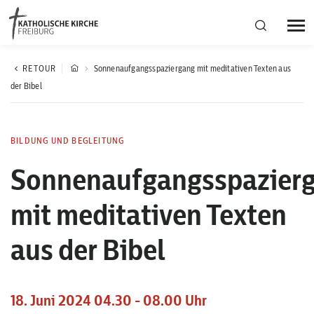
Bistumsregion Deutschfreiburg
RETOUR
Sonnenaufgangsspaziergang mit meditativen Texten aus
der Bibel
Fachstellen
BILDUNG UND BEGLEITUNG
Kirchliches Leben
Sonnenaufgangsspazier
mit meditativen Texten
Kantonale Körperschaft
aus der Bibel
Aktuelles
18. Juni 2024 04.30 - 08.00 Uhr