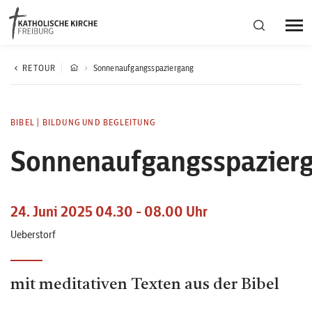
Bistumsregion Deutschfreiburg
RETOUR
Sonnenaufgangsspaziergang
Fachstellen
BIBEL
|
BILDUNG UND BEGLEITUNG
Sonnenaufgangsspazier
Kirchliches Leben
Kantonale Körperschaft
24. Juni 2025 04.30 - 08.00 Uhr
Ueberstorf
Aktuelles
mit meditativen Texten aus der Bibel