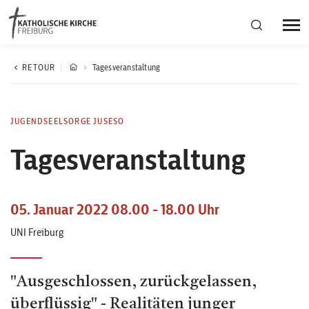
Bistumsregion Deutschfreiburg
RETOUR
Tagesveranstaltung
Fachstellen
JUGENDSEELSORGE JUSESO
Tagesveranstaltung
Kirchliches Leben
Kantonale Körperschaft
05. Januar 2022 08.00 - 18.00 Uhr
UNI Freiburg
Aktuelles
"Ausgeschlossen, zurückgelassen,
überflüssig" - Realitäten junger