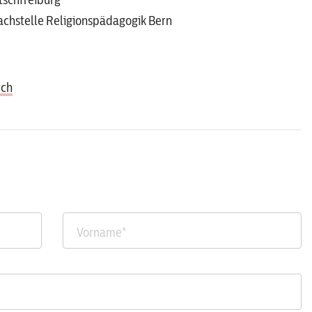
Fachstelle Religionspädagogik Bern
.ch
Vorname
*