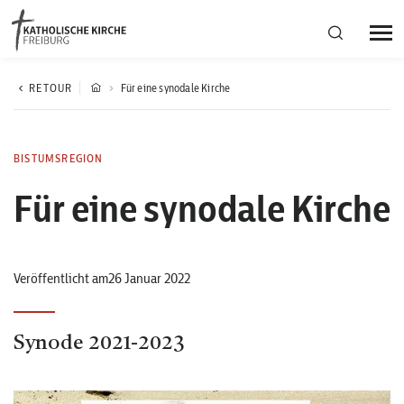
Bistumsregion Deutschfreiburg
RETOUR
Für eine synodale Kirche
Fachstellen
BISTUMSREGION
Für eine synodale Kirche
Kirchliches Leben
Kantonale Körperschaft
Veröffentlicht am26 Januar 2022
Aktuelles
Synode 2021-2023