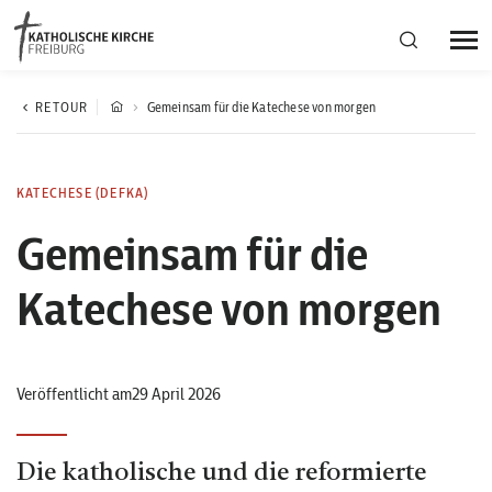
Bistumsregion Deutschfreiburg
RETOUR
Gemeinsam für die Katechese von morgen
Fachstellen
KATECHESE (DEFKA)
Gemeinsam für die
Kirchliches Leben
Katechese von morgen
Kantonale Körperschaft
Aktuelles
Veröffentlicht am29 April 2026
Die katholische und die reformierte