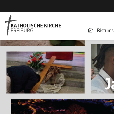
Bistums
J