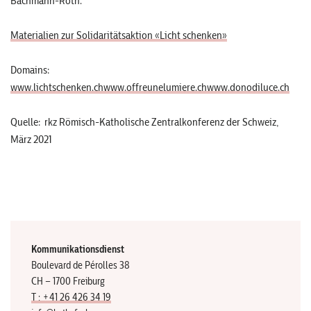
Bachmann-Roth.
Materialien zur Solidaritätsaktion «Licht schenken»
Domains:
www.lichtschenken.ch
www.offreunelumiere.ch
www.donodiluce.ch
Quelle: rkz Römisch-Katholische Zentralkonferenz der Schweiz,
März 2021
Kommunikationsdienst
Boulevard de Pérolles 38
CH – 1700 Freiburg
T : +41 26 426 34 19