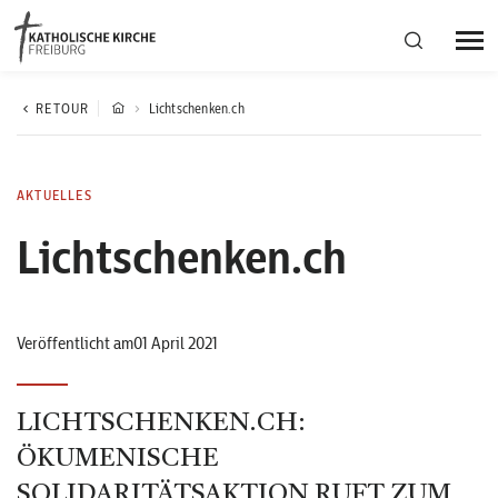
Bistumsregion Deutschfreiburg
RETOUR
Lichtschenken.ch
Fachstellen
AKTUELLES
Lichtschenken.ch
Kirchliches Leben
Kantonale Körperschaft
Veröffentlicht am01 April 2021
Aktuelles
LICHTSCHENKEN.CH:
ÖKUMENISCHE
SOLIDARITÄTSAKTION RUFT ZUM