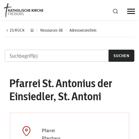
Bistumsregion Deutschfreiburg
ZURÜCK
Ressources-DE
Adressverzeichnis
Fachstellen
SUCHEN
Kirchliches Leben
Pfarrei St. Antonius der
Kantonale Körperschaft
Einsiedler, St. Antoni
Aktuelles
Pfarrei
Pfarrhaus