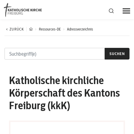
Bistumsregion Deutschfreiburg
ZURÜCK
Ressources-DE
Adressverzeichnis
Fachstellen
SUCHEN
Kirchliches Leben
Katholische kirchliche
Kantonale Körperschaft
Körperschaft des Kantons
Freiburg (kkK)
Aktuelles