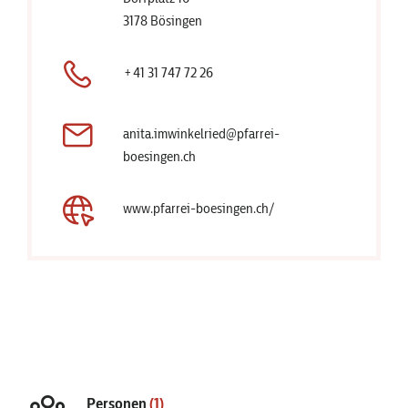
3178 Bösingen
+41 31 747 72 26
anita.imwinkelried@pfarrei-
boesingen.ch
www.pfarrei-boesingen.ch/
Personen
(1)