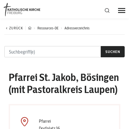
Bistumsregion Deutschfreiburg
ZURÜCK
Ressources-DE
Adressverzeichnis
Fachstellen
SUCHEN
Kirchliches Leben
Pfarrei St. Jakob, Bösingen
Kantonale Körperschaft
(mit Pastoralkreis Laupen)
Aktuelles
Pfarrei
Dorfplatz 16