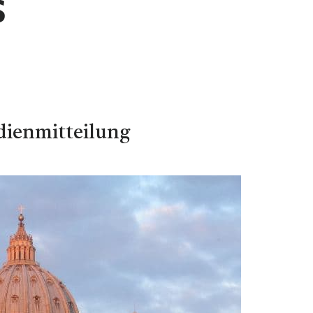
s
dienmitteilung