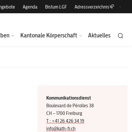
angebote
Agenda
Bistum LGF
Adressverzeichnis
eben
Kantonale Körperschaft
Aktuelles
Kommunikationsdienst
Boulevard de Pérolles 38
CH – 1700 Freiburg
T : +41 26 426 34 19
info@kath-fr.ch