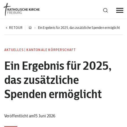
Bistumsregion Deutschfreiburg
RETOUR
Ein Ergebnis für 2025, das zusätzliche Spenden ermöglicht
Fachstellen
AKTUELLES
|
KANTONALE KÖRPERSCHAFT
Ein Ergebnis für 2025,
Kirchliches Leben
das zusätzliche
Kantonale Körperschaft
Spenden ermöglicht
Aktuelles
Veröffentlicht am15 Juni 2026