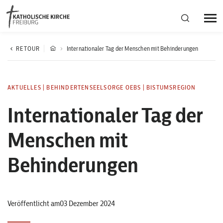
Bistumsregion Deutschfreiburg
RETOUR
Internationaler Tag der Menschen mit Behinderungen
Fachstellen
AKTUELLES
|
BEHINDERTENSEELSORGE OEBS
|
BISTUMSREGION
Internationaler Tag der
Kirchliches Leben
Menschen mit
Kantonale Körperschaft
Behinderungen
Aktuelles
Veröffentlicht am03 Dezember 2024