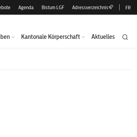
ebote
Agenda
Bistum LGF
Adressverzeichnis
FR
eben
Kantonale Körperschaft
Aktuelles