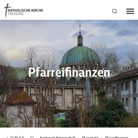
Bistumsregion Deutschfreiburg
Fachstellen
Pfarreifinanzen
Kirchliches Leben
Kantonale Körperschaft
Aktuelles
ZURÜCK
Kantonale Körperschaft
Pfarreiräte
Pfarreifinanzen