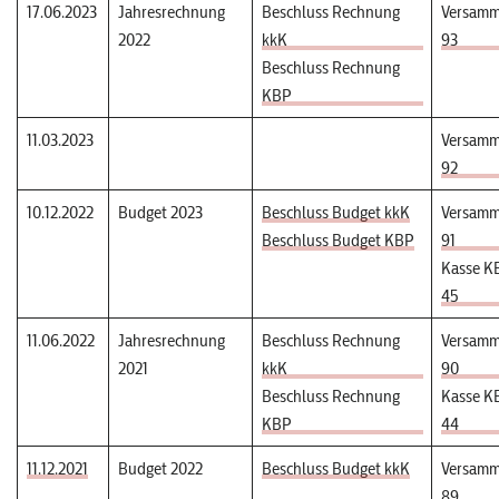
17.06.2023
Jahresrechnung
Beschluss Rechnung
Versamm
2022
kkK
93
Beschluss Rechnung
KBP
11.03.2023
Versamm
92
10.12.2022
Budget 2023
Beschluss Budget kkK
Versamm
Beschluss Budget KBP
91
Kasse K
45
11.06.2022
Jahresrechnung
Beschluss Rechnung
Versamm
2021
kkK
90
Beschluss Rechnung
Kasse K
KBP
44
11.12.2021
Budget 2022
Beschluss Budget kkK
Versamm
89