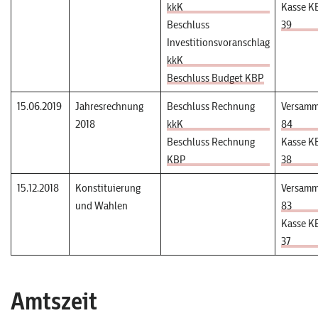
kkK
Kasse K
Beschluss
39
Investitionsvoranschlag
kkK
Beschluss Budget KBP
15.06.2019
Jahresrechnung
Beschluss Rechnung
Versamm
2018
kkK
84
Beschluss Rechnung
Kasse K
KBP
38
15.12.2018
Konstituierung
Versamm
und Wahlen
83
Kasse K
37
Amtszeit