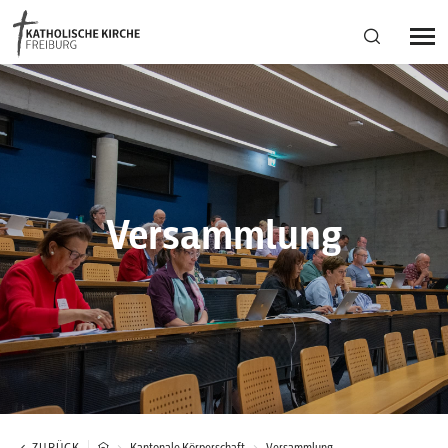
Bistumsregion Deutschfreiburg
Fachstellen
Versammlung
Kirchliches Leben
Kantonale Körperschaft
Aktuelles
ZURÜCK
Kantonale Körperschaft
Versammlung