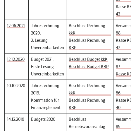
Kasse K
43
12.06.2021
Jahresrechnung
Beschluss Rechnung
Versamm
2020,
kkK
88
2. Lesung
Beschluss Rechnung
Kasse K
Unvereinbarkeiten
KBP
42
12.12.2020
Budget 2021,
Beschluss Budget kkK
Versamm
Erste Lesung
Beschluss Budget KBP
87
Unvereinbarkeiten
Kasse K
10.10.2020
Jahresrechnung
Beschluss Rechnung
Versamm
2019,
kkK
86
Kommission für
Beschluss Rechnung
Kasse K
Finanzreglement
KBP
40
14.12.2019
Budgets 2020
Beschluss
Versamm
Betriebsvoranschlag
85