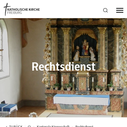
Bistumsregion Deutschfreiburg
Fachstellen
Rechtsdienst
Kirchliches Leben
Kantonale Körperschaft
Aktuelles
ZURÜCK
Kantonale Körperschaft
Rechtsdienst