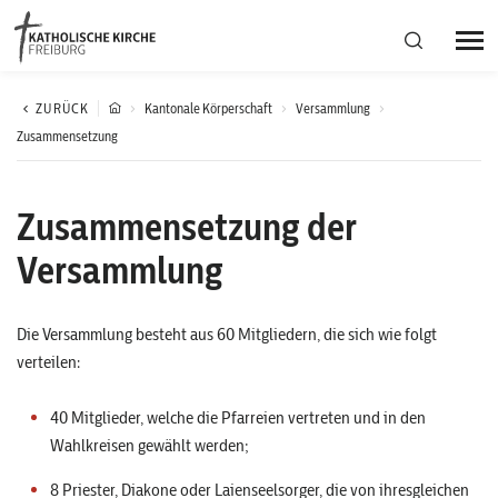
Bistumsregion Deutschfreiburg
ZURÜCK
Kantonale Körperschaft
Versammlung
Zusammensetzung
Fachstellen
Zusammensetzung der
Kirchliches Leben
Versammlung
Kantonale Körperschaft
Die Versammlung besteht aus 60 Mitgliedern, die sich wie folgt
verteilen:
Aktuelles
40 Mitglieder, welche die Pfarreien vertreten und in den
Wahlkreisen gewählt werden;
8 Priester, Diakone oder Laienseelsorger, die von ihresgleichen