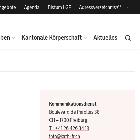
angebote
Agenda
Bistum LGF
Adressverzeichnis
eben
Kantonale Körperschaft
Aktuelles
Kommunikationsdienst
Boulevard de Pérolles 38
CH – 1700 Freiburg
T : +41 26 426 34 19
info@kath-fr.ch