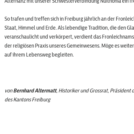
Alternanz mit unserer Schwesterverbindung Nuithonia ein fr
So trafen und treffen sich in Freiburg jährlich an der Fronl
Staat, Himmel und Erde. Als lebendige Tradition, die den 
veranschaulicht und verkörpert, verdient das Fronleichnamsf
der religiösen Praxis unseres Gemeinwesens. Möge es weit
auf ihrem Lebensweg begleiten.
von
Bernhard Altermatt
, Historiker und Grossrat, Präsiden
des Kantons Freiburg