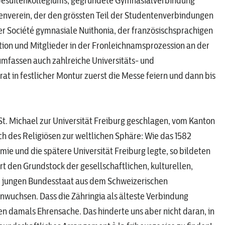
n Jesuitenkollegiums, gegründete Gymnasialverbindung
tenverein, der den grössten Teil der Studentenverbindungen
er Société gymnasiale Nuithonia, der französischsprachigen
ion und Mitglieder in der Fronleichnamsprozession an der
umfassen auch zahlreiche Universitäts- und
 in festlicher Montur zuerst die Messe feiern und dann bis
St. Michael zur Universität Freiburg geschlagen, vom Kanton
h des Religiösen zur weltlichen Sphäre: Wie das 1582
ie und die spätere Universität Freiburg legte, so bildeten
t den Grundstock der gesellschaftlichen, kulturellen,
im jungen Bundesstaat aus dem Schweizerischen
uchsen. Dass die Zähringia als älteste Verbindung
nen damals Ehrensache. Das hinderte uns aber nicht daran, in