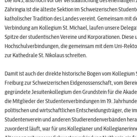
Die 1843, also noch vor der Verstaatlichung des ehemalige
Zähringia ist die älteste Sektion im Schweizerischen Studen
katholischer Tradition des Landes vereint. Gemeinsam mit d
Verbindung am Kollegium St. Michael, laufen unsere Delegat
Spitze der studentischen Vereine und Korporationen. Diese 
Hochschulverbindungen, die gemeinsam mit dem Uni-Rektorat
zur Kathedrale St. Nikolaus schreiten.
Damit ist auch der direkte historische Bogen vom Kollegium 
Freiburg zur Schweizerischen Eidgenossenschaft, vom Bereic
gegründete Jesuitenkollegium den Grundstein für die Akadem
die Mitglieder der Studentenverbindungen im 19. Jahrhunder
politischen und wirtschaftlichen Entscheidungsträger, die 
Studentenverein und anderen Studierendenverbänden heranw
zuvorderst läuft, war für uns Kollegianer und Kollegianerin