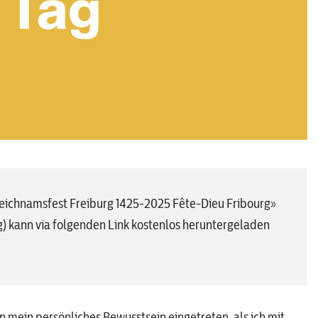
leichnamsfest Freiburg 1425-2025 Fête-Dieu Fribourg»
rg) kann via folgenden Link kostenlos heruntergeladen
in mein persönliches Bewusstsein eingetreten, als ich mit