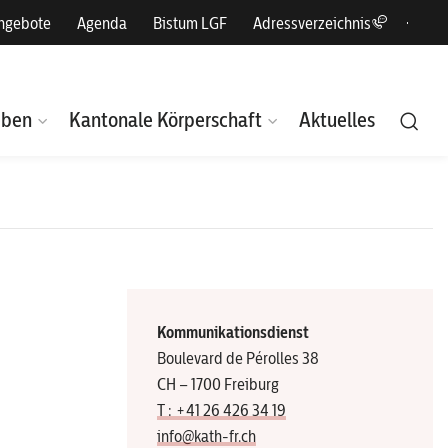
angebote
Agenda
Bistum LGF
Adressverzeichnis
eben
Kantonale Körperschaft
Aktuelles
Kommunikationsdienst
Boulevard de Pérolles 38
CH – 1700 Freiburg
T : +41 26 426 34 19
info@kath-fr.ch