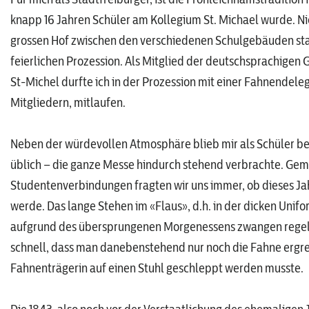
knapp 16 Jahren Schüler am Kollegium St. Michael wurde. N
grossen Hof zwischen den verschiedenen Schulgebäuden stat
feierlichen Prozession. Als Mitglied der deutschsprachige
St-Michel durfte ich in der Prozession mit einer Fahnendele
Mitgliedern, mitlaufen.
Neben der würdevollen Atmosphäre blieb mir als Schüler be
üblich – die ganze Messe hindurch stehend verbrachte. Gem
Studentenverbindungen fragten wir uns immer, ob dieses Ja
werde. Das lange Stehen im «Flaus», d.h. in der dicken Uni
aufgrund des übersprungenen Morgenessens zwangen regelmäs
schnell, dass man danebenstehend nur noch die Fahne ergre
Fahnenträgerin auf einen Stuhl geschleppt werden musste.