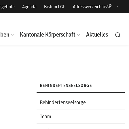
angebote
Agenda
Bistum LGF
Adressverzeichnis
eben
Kantonale Körperschaft
Aktuelles
BEHINDERTENSEELSORGE
Behindertenseelsorge
Team