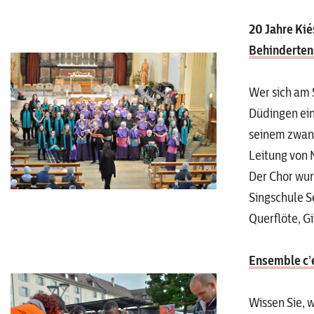
20 Jahre Kié
Behinderten
Wer sich am 
Düdingen ein
seinem zwanz
Leitung von 
Der Chor wur
Singschule S
Querflöte, G
Ensemble c’
Wissen Sie, 