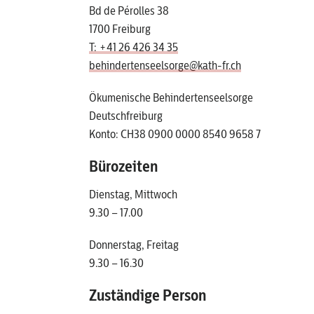
Bd de Pérolles 38
1700 Freiburg
T: +41 26 426 34 35
behindertenseelsorge@kath-fr.ch
Ökumenische Behindertenseelsorge
Deutschfreiburg
Konto: CH38 0900 0000 8540 9658 7
Bürozeiten
Dienstag, Mittwoch
9.30 – 17.00
Donnerstag, Freitag
9.30 – 16.30
Zuständige Person