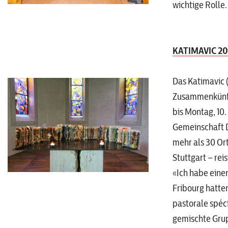
wichtige Rolle.
KATIMAVIC 20
Das Katimavic (
Zusammenkünfte 
bis Montag, 10.
Gemeinschaft D
mehr als 30 Or
Stuttgart – re
«Ich habe eine
Fribourg hatte
pastorale spéc
gemischte Grup