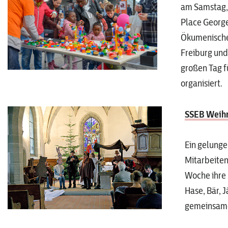
am Samstag, 
Place George
Ökumenische 
Freiburg und
großen Tag 
organisiert.
SSEB Weihn
Ein gelunge
Mitarbeiten
Woche ihre 
Hase, Bär, 
gemeinsamen