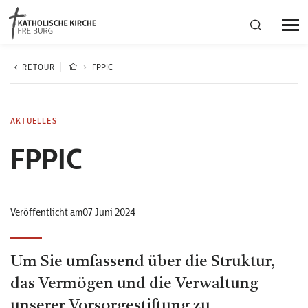
Bistumsregion Deutschfreiburg
RETOUR
FPPIC
Fachstellen
AKTUELLES
FPPIC
Kirchliches Leben
Kantonale Körperschaft
Veröffentlicht am07 Juni 2024
Aktuelles
Um Sie umfassend über die Struktur,
das Vermögen und die Verwaltung
unserer Vorsorgestiftung zu