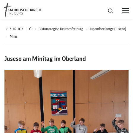
Bistumsregion Deutschfreiburg
ZURÜCK
Bistumsregion Deutschfreiburg
Jugendseelsorge (Juseso)
Minis
Fachstellen
Juseso am Minitag im Oberland
Kirchliches Leben
Kantonale Körperschaft
Aktuelles