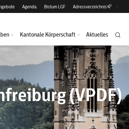
angebote
Agenda
Bistum LGF
Adressverzeichnis
eben
Kantonale Körperschaft
Aktuelles
hfreiburg (VPDF)